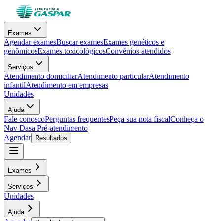
Exames
Agendar exames
Buscar exames
Exames genéticos e
genômicos
Exames toxicológicos
Convênios atendidos
Serviços
Atendimento domiciliar
Atendimento particular
Atendimento
infantil
Atendimento em empresas
Unidades
Ajuda
Fale conosco
Perguntas frequentes
Peça sua nota fiscal
Conheça o
Nav Dasa
Pré-atendimento
Agendar
Resultados
Exames
Serviços
Unidades
Ajuda