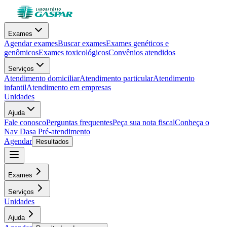
Exames
Agendar exames
Buscar exames
Exames genéticos e
genômicos
Exames toxicológicos
Convênios atendidos
Serviços
Atendimento domiciliar
Atendimento particular
Atendimento
infantil
Atendimento em empresas
Unidades
Ajuda
Fale conosco
Perguntas frequentes
Peça sua nota fiscal
Conheça o
Nav Dasa
Pré-atendimento
Agendar
Resultados
Exames
Serviços
Unidades
Ajuda