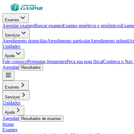
Exames
Agendar exames
Buscar exames
Exames genéticos e genômicos
Exames
Serviços
Atendimento domiciliar
Atendimento particular
Atendimento infantil
At
Unidades
Ajuda
Fale conosco
Perguntas frequentes
Peça sua nota fiscal
Conheça o Nav
Agendar
Resultados
Exames
Serviços
Unidades
Ajuda
Agendar
Resultados de exames
Home
Exames