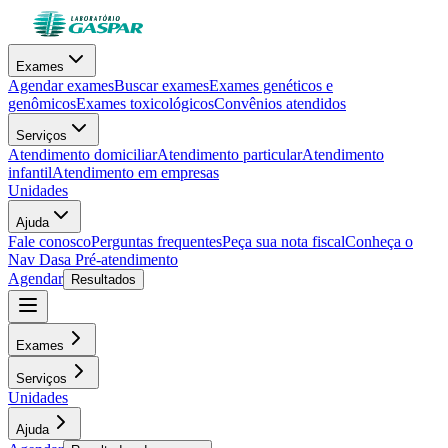
Exames
Agendar exames
Buscar exames
Exames genéticos e
genômicos
Exames toxicológicos
Convênios atendidos
Serviços
Atendimento domiciliar
Atendimento particular
Atendimento
infantil
Atendimento em empresas
Unidades
Ajuda
Fale conosco
Perguntas frequentes
Peça sua nota fiscal
Conheça o
Nav Dasa
Pré-atendimento
Agendar
Resultados
Exames
Serviços
Unidades
Ajuda