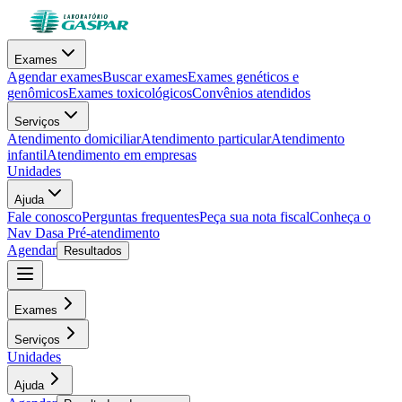
Exames
Agendar exames
Buscar exames
Exames genéticos e
genômicos
Exames toxicológicos
Convênios atendidos
Serviços
Atendimento domiciliar
Atendimento particular
Atendimento
infantil
Atendimento em empresas
Unidades
Ajuda
Fale conosco
Perguntas frequentes
Peça sua nota fiscal
Conheça o
Nav Dasa
Pré-atendimento
Agendar
Resultados
Exames
Serviços
Unidades
Ajuda