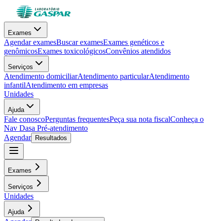
Exames
Agendar exames
Buscar exames
Exames genéticos e
genômicos
Exames toxicológicos
Convênios atendidos
Serviços
Atendimento domiciliar
Atendimento particular
Atendimento
infantil
Atendimento em empresas
Unidades
Ajuda
Fale conosco
Perguntas frequentes
Peça sua nota fiscal
Conheça o
Nav Dasa
Pré-atendimento
Agendar
Resultados
Exames
Serviços
Unidades
Ajuda