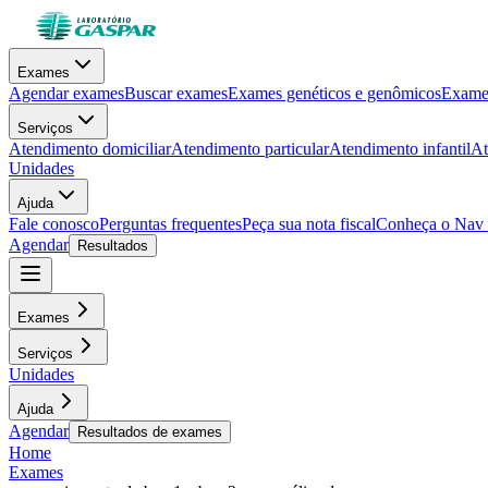
Exames
Agendar exames
Buscar exames
Exames genéticos e genômicos
Exames
Serviços
Atendimento domiciliar
Atendimento particular
Atendimento infantil
At
Unidades
Ajuda
Fale conosco
Perguntas frequentes
Peça sua nota fiscal
Conheça o Nav
Agendar
Resultados
Exames
Serviços
Unidades
Ajuda
Agendar
Resultados de exames
Home
Exames