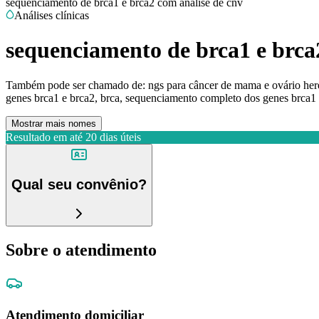
sequenciamento de brca1 e brca2 com análise de cnv
Análises clínicas
sequenciamento de brca1 e brca
Também pode ser chamado de:
ngs para câncer de mama e ovário here
genes brca1 e brca2, brca, sequenciamento completo dos genes brca1 
Mostrar mais nomes
Resultado em até
20 dias úteis
Qual seu convênio?
Sobre o atendimento
Atendimento domiciliar