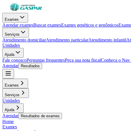
Exames
Agendar exames
Buscar exames
Exames genéticos e genômicos
Exames
Serviços
Atendimento domiciliar
Atendimento particular
Atendimento infantil
At
Unidades
Ajuda
Fale conosco
Perguntas frequentes
Peça sua nota fiscal
Conheça o Nav
Agendar
Resultados
Exames
Serviços
Unidades
Ajuda
Agendar
Resultados de exames
Home
Exames