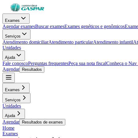
Exames
Agendar exames
Buscar exames
Exames genéticos e genômicos
Exames
Serviços
Atendimento domiciliar
Atendimento particular
Atendimento infantil
At
Unidades
Ajuda
Fale conosco
Perguntas frequentes
Peça sua nota fiscal
Conheça o Nav
Agendar
Resultados
Exames
Serviços
Unidades
Ajuda
Agendar
Resultados de exames
Home
Exames