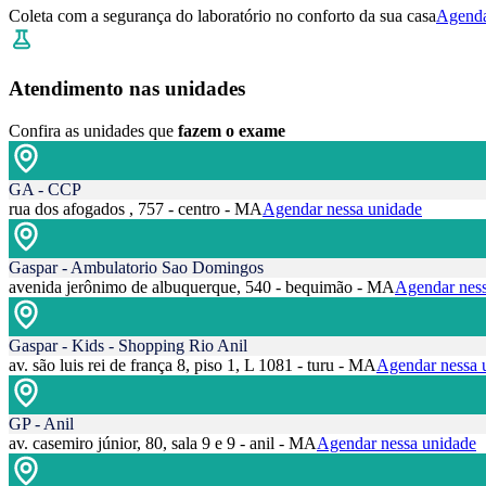
Coleta com a segurança do laboratório no conforto da sua casa
Agenda
Atendimento nas unidades
Confira as unidades que
fazem o exame
GA - CCP
rua dos afogados , 757 - centro - MA
Agendar nessa unidade
Gaspar - Ambulatorio Sao Domingos
avenida jerônimo de albuquerque, 540 - bequimão - MA
Agendar ness
Gaspar - Kids - Shopping Rio Anil
av. são luis rei de frança 8, piso 1, L 1081 - turu - MA
Agendar nessa 
GP - Anil
av. casemiro júnior, 80, sala 9 e 9 - anil - MA
Agendar nessa unidade