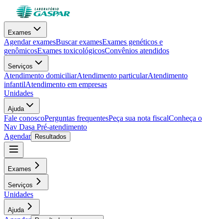
Exames
Agendar exames
Buscar exames
Exames genéticos e
genômicos
Exames toxicológicos
Convênios atendidos
Serviços
Atendimento domiciliar
Atendimento particular
Atendimento
infantil
Atendimento em empresas
Unidades
Ajuda
Fale conosco
Perguntas frequentes
Peça sua nota fiscal
Conheça o
Nav Dasa
Pré-atendimento
Agendar
Resultados
Exames
Serviços
Unidades
Ajuda