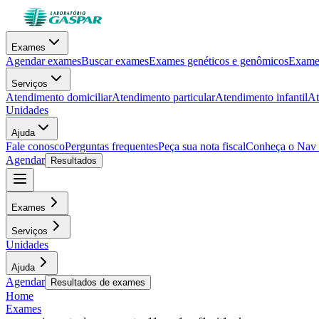
Exames
Agendar exames
Buscar exames
Exames genéticos e genômicos
Exames
Serviços
Atendimento domiciliar
Atendimento particular
Atendimento infantil
At
Unidades
Ajuda
Fale conosco
Perguntas frequentes
Peça sua nota fiscal
Conheça o Nav
Agendar
Resultados
Exames
Serviços
Unidades
Ajuda
Agendar
Resultados de exames
Home
Exames