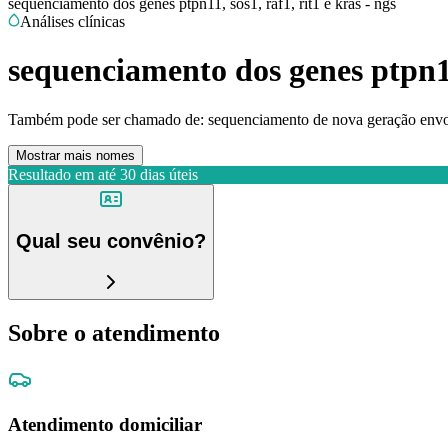
sequenciamento dos genes ptpn11, sos1, raf1, rit1 e kras - ngs
Análises clínicas
sequenciamento dos genes ptpn11,
Também pode ser chamado de:
sequenciamento de nova geração envo
Mostrar mais nomes
Resultado em até
30 dias úteis
Qual seu convênio?
Sobre o atendimento
Atendimento domiciliar