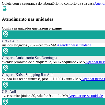
Coleta com a segurança do laboratório no conforto da sua casa
Agenda
Atendimento nas unidades
Confira as unidades que
fazem o exame
GA - CCP
rua dos afogados , 757 - centro - MA
Agendar nessa unidade
Gaspar - Ambulatorio Sao Domingos
avenida jerônimo de albuquerque, 540 - bequimão - MA
Agendar ness
Gaspar - Kids - Shopping Rio Anil
av. são luis rei de frança 8, piso 1, L 1081 - turu - MA
Agendar nessa 
GP - Anil
av. casemiro júnior, 80, sala 9 e 9 - anil - MA
Agendar nessa unidade