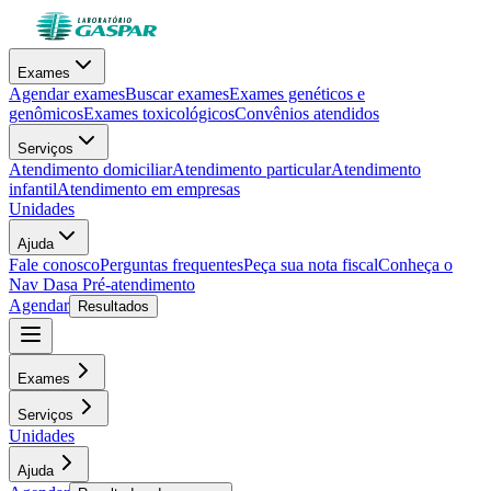
Exames
Agendar exames
Buscar exames
Exames genéticos e
genômicos
Exames toxicológicos
Convênios atendidos
Serviços
Atendimento domiciliar
Atendimento particular
Atendimento
infantil
Atendimento em empresas
Unidades
Ajuda
Fale conosco
Perguntas frequentes
Peça sua nota fiscal
Conheça o
Nav Dasa
Pré-atendimento
Agendar
Resultados
Exames
Serviços
Unidades
Ajuda