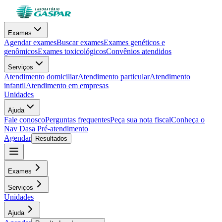
Exames
Agendar exames
Buscar exames
Exames genéticos e
genômicos
Exames toxicológicos
Convênios atendidos
Serviços
Atendimento domiciliar
Atendimento particular
Atendimento
infantil
Atendimento em empresas
Unidades
Ajuda
Fale conosco
Perguntas frequentes
Peça sua nota fiscal
Conheça o
Nav Dasa
Pré-atendimento
Agendar
Resultados
Exames
Serviços
Unidades
Ajuda