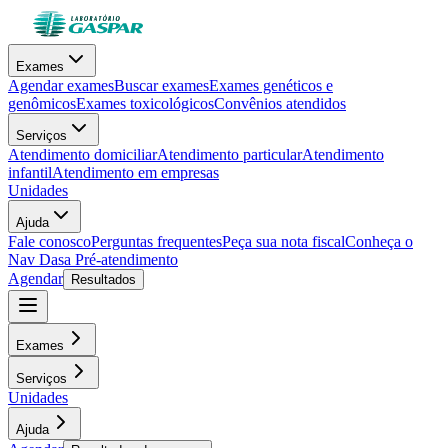
Exames
Agendar exames
Buscar exames
Exames genéticos e
genômicos
Exames toxicológicos
Convênios atendidos
Serviços
Atendimento domiciliar
Atendimento particular
Atendimento
infantil
Atendimento em empresas
Unidades
Ajuda
Fale conosco
Perguntas frequentes
Peça sua nota fiscal
Conheça o
Nav Dasa
Pré-atendimento
Agendar
Resultados
Exames
Serviços
Unidades
Ajuda