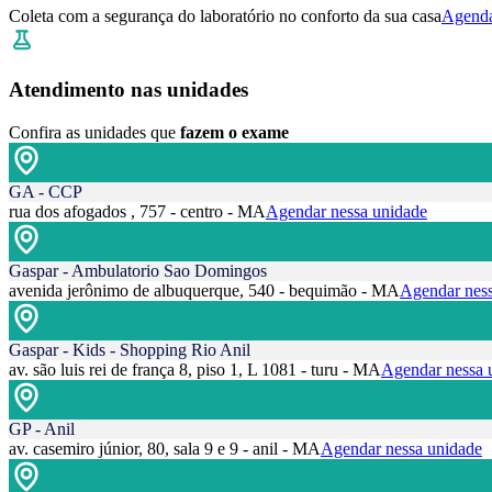
Coleta com a segurança do laboratório no conforto da sua casa
Agenda
Atendimento nas unidades
Confira as unidades que
fazem o exame
GA - CCP
rua dos afogados , 757 - centro - MA
Agendar nessa unidade
Gaspar - Ambulatorio Sao Domingos
avenida jerônimo de albuquerque, 540 - bequimão - MA
Agendar ness
Gaspar - Kids - Shopping Rio Anil
av. são luis rei de frança 8, piso 1, L 1081 - turu - MA
Agendar nessa 
GP - Anil
av. casemiro júnior, 80, sala 9 e 9 - anil - MA
Agendar nessa unidade