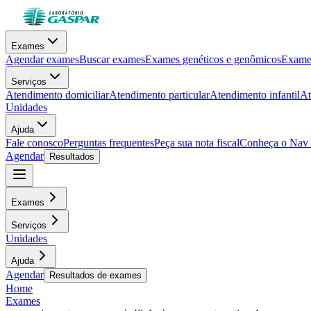
Exames
Agendar exames
Buscar exames
Exames genéticos e genômicos
Exames
Serviços
Atendimento domiciliar
Atendimento particular
Atendimento infantil
At
Unidades
Ajuda
Fale conosco
Perguntas frequentes
Peça sua nota fiscal
Conheça o Nav
Agendar
Resultados
Exames
Serviços
Unidades
Ajuda
Agendar
Resultados de exames
Home
Exames