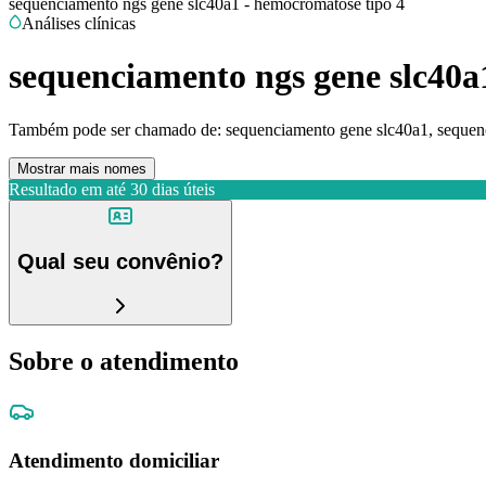
sequenciamento ngs gene slc40a1 - hemocromatose tipo 4
Análises clínicas
sequenciamento ngs gene slc40a
Também pode ser chamado de:
sequenciamento gene slc40a1, sequen
Mostrar mais nomes
Resultado em até
30 dias úteis
Qual seu convênio?
Sobre o atendimento
Atendimento domiciliar