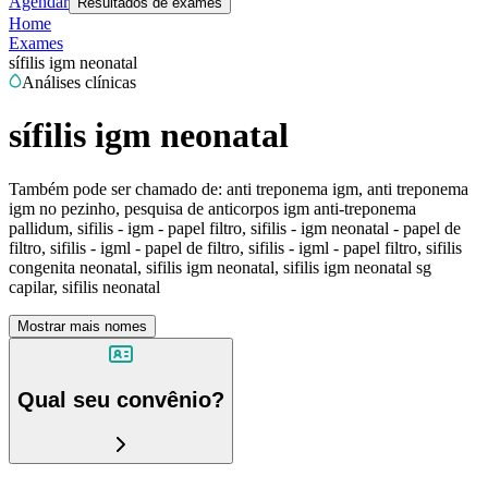
Agendar
Resultados de exames
Home
Exames
sífilis igm neonatal
Análises clínicas
sífilis igm neonatal
Também pode ser chamado de:
anti treponema igm, anti treponema
igm no pezinho, pesquisa de anticorpos igm anti-treponema
pallidum, sifilis - igm - papel filtro, sifilis - igm neonatal - papel de
filtro, sifilis - igml - papel de filtro, sifilis - igml - papel filtro, sifilis
congenita neonatal, sifilis igm neonatal, sifilis igm neonatal sg
capilar, sifilis neonatal
Mostrar mais nomes
Qual seu convênio?