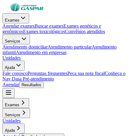
Exames
Agendar exames
Buscar exames
Exames genéticos e
genômicos
Exames toxicológicos
Convênios atendidos
Serviços
Atendimento domiciliar
Atendimento particular
Atendimento
infantil
Atendimento em empresas
Unidades
Ajuda
Fale conosco
Perguntas frequentes
Peça sua nota fiscal
Conheça o
Nav Dasa
Pré-atendimento
Agendar
Resultados
Exames
Serviços
Unidades
Ajuda