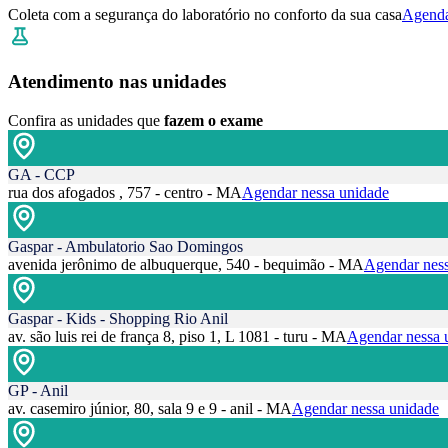
Coleta com a segurança do laboratório no conforto da sua casa
Agenda
Atendimento nas unidades
Confira as unidades que
fazem o exame
GA - CCP
rua dos afogados , 757 - centro - MA
Agendar nessa unidade
Gaspar - Ambulatorio Sao Domingos
avenida jerônimo de albuquerque, 540 - bequimão - MA
Agendar ness
Gaspar - Kids - Shopping Rio Anil
av. são luis rei de frança 8, piso 1, L 1081 - turu - MA
Agendar nessa 
GP - Anil
av. casemiro júnior, 80, sala 9 e 9 - anil - MA
Agendar nessa unidade