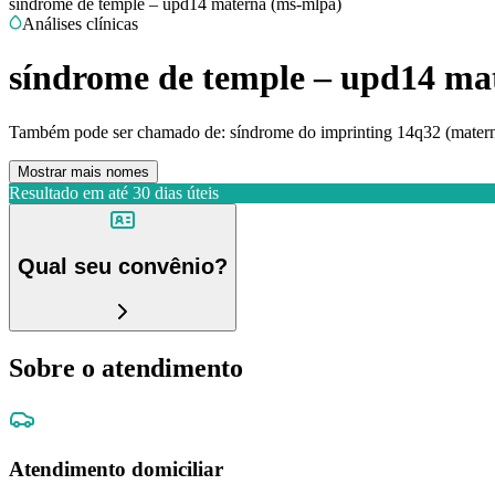
síndrome de temple – upd14 materna (ms-mlpa)
Análises clínicas
síndrome de temple – upd14 ma
Também pode ser chamado de:
síndrome do imprinting 14q32 (matern
Mostrar mais nomes
Resultado em até
30 dias úteis
Qual seu convênio?
Sobre o atendimento
Atendimento domiciliar