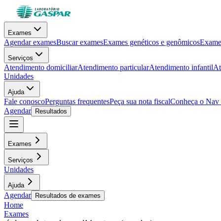
Exames
Agendar exames
Buscar exames
Exames genéticos e genômicos
Exames
Serviços
Atendimento domiciliar
Atendimento particular
Atendimento infantil
At
Unidades
Ajuda
Fale conosco
Perguntas frequentes
Peça sua nota fiscal
Conheça o Nav
Agendar
Resultados
Exames
Serviços
Unidades
Ajuda
Agendar
Resultados de exames
Home
Exames