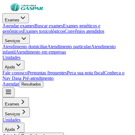
Exames
Agendar exames
Buscar exames
Exames genéticos e
genômicos
Exames toxicológicos
Convênios atendidos
Serviços
Atendimento domiciliar
Atendimento particular
Atendimento
infantil
Atendimento em empresas
Unidades
Ajuda
Fale conosco
Perguntas frequentes
Peça sua nota fiscal
Conheça o
Nav Dasa
Pré-atendimento
Agendar
Resultados
Exames
Serviços
Unidades
Ajuda