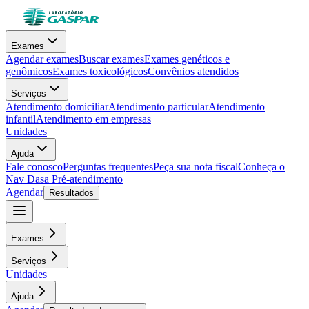
Exames
Agendar exames
Buscar exames
Exames genéticos e
genômicos
Exames toxicológicos
Convênios atendidos
Serviços
Atendimento domiciliar
Atendimento particular
Atendimento
infantil
Atendimento em empresas
Unidades
Ajuda
Fale conosco
Perguntas frequentes
Peça sua nota fiscal
Conheça o
Nav Dasa
Pré-atendimento
Agendar
Resultados
Exames
Serviços
Unidades
Ajuda