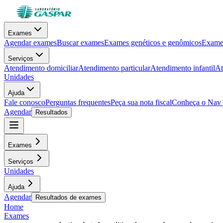
Exames
Agendar exames
Buscar exames
Exames genéticos e genômicos
Exames
Serviços
Atendimento domiciliar
Atendimento particular
Atendimento infantil
At
Unidades
Ajuda
Fale conosco
Perguntas frequentes
Peça sua nota fiscal
Conheça o Nav
Agendar
Resultados
Exames
Serviços
Unidades
Ajuda
Agendar
Resultados de exames
Home
Exames