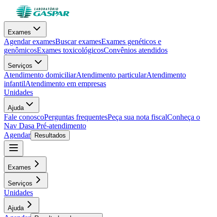
Exames
Agendar exames
Buscar exames
Exames genéticos e
genômicos
Exames toxicológicos
Convênios atendidos
Serviços
Atendimento domiciliar
Atendimento particular
Atendimento
infantil
Atendimento em empresas
Unidades
Ajuda
Fale conosco
Perguntas frequentes
Peça sua nota fiscal
Conheça o
Nav Dasa
Pré-atendimento
Agendar
Resultados
Exames
Serviços
Unidades
Ajuda