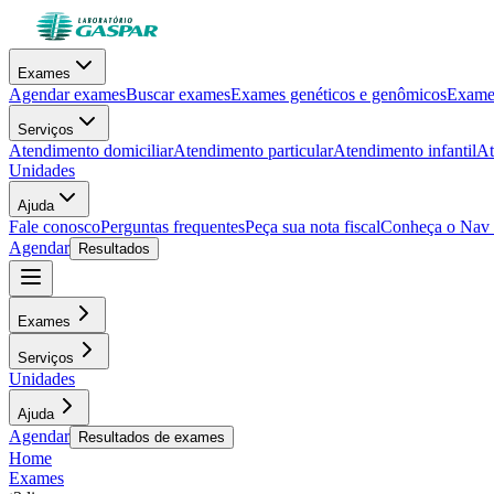
Exames
Agendar exames
Buscar exames
Exames genéticos e genômicos
Exames
Serviços
Atendimento domiciliar
Atendimento particular
Atendimento infantil
At
Unidades
Ajuda
Fale conosco
Perguntas frequentes
Peça sua nota fiscal
Conheça o Nav
Agendar
Resultados
Exames
Serviços
Unidades
Ajuda
Agendar
Resultados de exames
Home
Exames