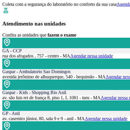
Coleta com a segurança do laboratório no conforto da sua casa
Agenda
Atendimento nas unidades
Confira as unidades que
fazem o exame
GA - CCP
rua dos afogados , 757 - centro - MA
Agendar nessa unidade
Gaspar - Ambulatorio Sao Domingos
avenida jerônimo de albuquerque, 540 - bequimão - MA
Agendar ness
Gaspar - Kids - Shopping Rio Anil
av. são luis rei de frança 8, piso 1, L 1081 - turu - MA
Agendar nessa 
GP - Anil
av. casemiro júnior, 80, sala 9 e 9 - anil - MA
Agendar nessa unidade