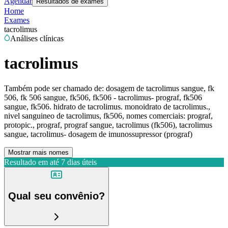
Agendar
Resultados de exames
Home
Exames
tacrolimus
Análises clínicas
tacrolimus
Também pode ser chamado de:
dosagem de tacrolimus sangue, fk
506, fk 506 sangue, fk506, fk506 - tacrolimus- prograf, fk506
sangue, fk506. hidrato de tacrolimus. monoidrato de tacrolimus.,
nivel sanguineo de tacrolimus, fk506, nomes comerciais: prograf,
protopic., prograf, prograf sangue, tacrolimus (fk506), tacrolimus
sangue, tacrolimus- dosagem de imunossupressor (prograf)
Mostrar mais nomes
Resultado em até
7 dias úteis
Qual seu convênio?