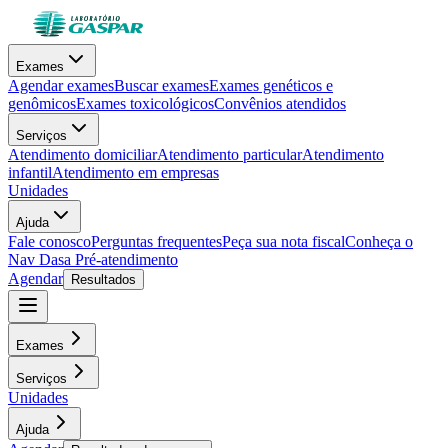
Exames
Agendar exames
Buscar exames
Exames genéticos e
genômicos
Exames toxicológicos
Convênios atendidos
Serviços
Atendimento domiciliar
Atendimento particular
Atendimento
infantil
Atendimento em empresas
Unidades
Ajuda
Fale conosco
Perguntas frequentes
Peça sua nota fiscal
Conheça o
Nav Dasa
Pré-atendimento
Agendar
Resultados
Exames
Serviços
Unidades
Ajuda