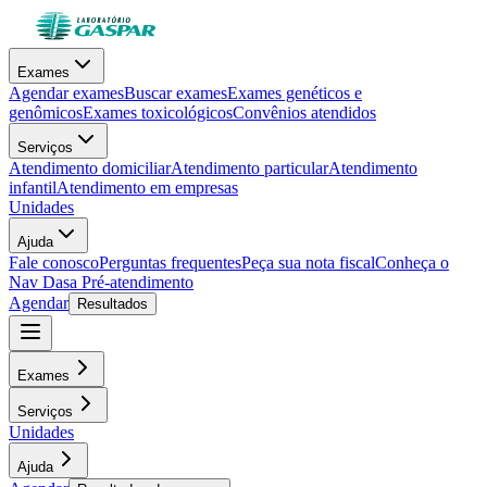
Exames
Agendar exames
Buscar exames
Exames genéticos e
genômicos
Exames toxicológicos
Convênios atendidos
Serviços
Atendimento domiciliar
Atendimento particular
Atendimento
infantil
Atendimento em empresas
Unidades
Ajuda
Fale conosco
Perguntas frequentes
Peça sua nota fiscal
Conheça o
Nav Dasa
Pré-atendimento
Agendar
Resultados
Exames
Serviços
Unidades
Ajuda