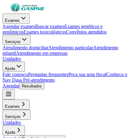
Exames
Agendar exames
Buscar exames
Exames genéticos e
genômicos
Exames toxicológicos
Convênios atendidos
Serviços
Atendimento domiciliar
Atendimento particular
Atendimento
infantil
Atendimento em empresas
Unidades
Ajuda
Fale conosco
Perguntas frequentes
Peça sua nota fiscal
Conheça o
Nav Dasa
Pré-atendimento
Agendar
Resultados
Exames
Serviços
Unidades
Ajuda