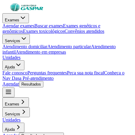
Exames
Agendar exames
Buscar exames
Exames genéticos e
genômicos
Exames toxicológicos
Convênios atendidos
Serviços
Atendimento domiciliar
Atendimento particular
Atendimento
infantil
Atendimento em empresas
Unidades
Ajuda
Fale conosco
Perguntas frequentes
Peça sua nota fiscal
Conheça o
Nav Dasa
Pré-atendimento
Agendar
Resultados
Exames
Serviços
Unidades
Ajuda