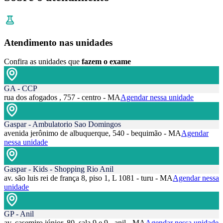
Atendimento nas unidades
Confira as unidades que
fazem o exame
GA - CCP
rua dos afogados , 757 - centro - MA
Agendar nessa unidade
Gaspar - Ambulatorio Sao Domingos
avenida jerônimo de albuquerque, 540 - bequimão - MA
Agendar
nessa unidade
Gaspar - Kids - Shopping Rio Anil
av. são luis rei de frança 8, piso 1, L 1081 - turu - MA
Agendar nessa
unidade
GP - Anil
av. casemiro júnior, 80, sala 9 e 9 - anil - MA
Agendar nessa unidade