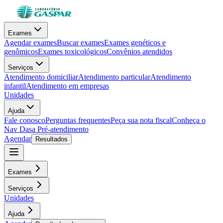
Exames
Agendar exames
Buscar exames
Exames genéticos e
genômicos
Exames toxicológicos
Convênios atendidos
Serviços
Atendimento domiciliar
Atendimento particular
Atendimento
infantil
Atendimento em empresas
Unidades
Ajuda
Fale conosco
Perguntas frequentes
Peça sua nota fiscal
Conheça o
Nav Dasa
Pré-atendimento
Agendar
Resultados
Exames
Serviços
Unidades
Ajuda