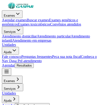
Exames
Agendar exames
Buscar exames
Exames genéticos e
genômicos
Exames toxicológicos
Convênios atendidos
Serviços
Atendimento domiciliar
Atendimento particular
Atendimento
infantil
Atendimento em empresas
Unidades
Ajuda
Fale conosco
Perguntas frequentes
Peça sua nota fiscal
Conheça o
Nav Dasa
Pré-atendimento
Agendar
Resultados
Exames
Serviços
Unidades
Ajuda