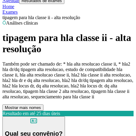
Agendar
Resultados de exames
Home
Exames
tipagem para hla classe ii - alta resolução
Análises clínicas
tipagem para hla classe ii - alta
resolução
Também pode ser chamado de:
* hla alta resolucao classe ii, * hla2
hla dr/dq tipagem alta resolucao, estudo de compatibilidade hla
classe ii, hla alta resolucao classe ii, hla2 hla classe ii alta resolucao,
hla2 hla dr e dq alta resolucao, hla2 hla dr/dq tipagem alta resolucao,
hla2 hla locus dr, dq alta resolucao, hla2 hla locus dr. dq alta
resolucao, tipagem hla classe 2 alta resolucao, tipagem hla classe ii
alta resolucao, sequenciamento para hla classe ii
Mostrar mais nomes
Resultado em até
25 dias úteis
Qual seu convênio?