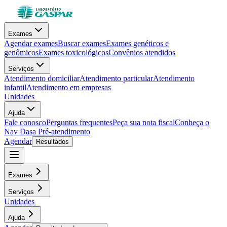
Exames
Agendar exames
Buscar exames
Exames genéticos e
genômicos
Exames toxicológicos
Convênios atendidos
Serviços
Atendimento domiciliar
Atendimento particular
Atendimento
infantil
Atendimento em empresas
Unidades
Ajuda
Fale conosco
Perguntas frequentes
Peça sua nota fiscal
Conheça o
Nav Dasa
Pré-atendimento
Agendar
Resultados
Exames
Serviços
Unidades
Ajuda