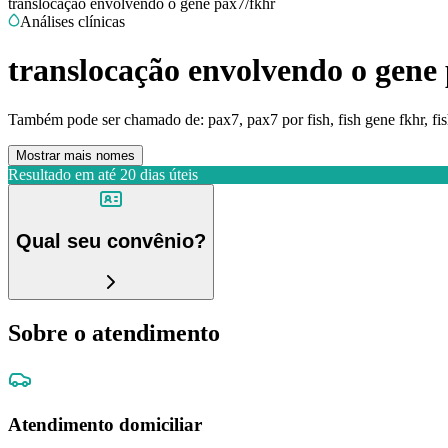
translocação envolvendo o gene pax7/fkhr
Análises clínicas
translocação envolvendo o gene
Também pode ser chamado de:
pax7, pax7 por fish, fish gene fkhr, f
Mostrar mais nomes
Resultado em até
20 dias úteis
Qual seu convênio?
Sobre o atendimento
Atendimento domiciliar