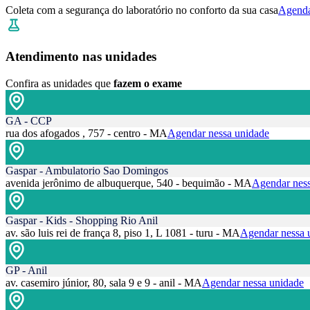
Coleta com a segurança do laboratório no conforto da sua casa
Agenda
Atendimento nas unidades
Confira as unidades que
fazem o exame
GA - CCP
rua dos afogados , 757 - centro - MA
Agendar nessa unidade
Gaspar - Ambulatorio Sao Domingos
avenida jerônimo de albuquerque, 540 - bequimão - MA
Agendar ness
Gaspar - Kids - Shopping Rio Anil
av. são luis rei de frança 8, piso 1, L 1081 - turu - MA
Agendar nessa 
GP - Anil
av. casemiro júnior, 80, sala 9 e 9 - anil - MA
Agendar nessa unidade