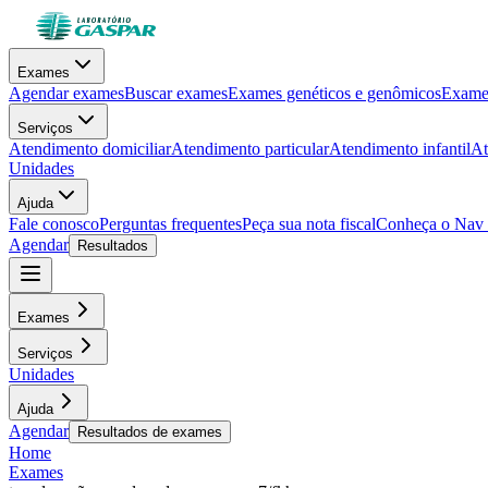
Exames
Agendar exames
Buscar exames
Exames genéticos e genômicos
Exames
Serviços
Atendimento domiciliar
Atendimento particular
Atendimento infantil
At
Unidades
Ajuda
Fale conosco
Perguntas frequentes
Peça sua nota fiscal
Conheça o Nav
Agendar
Resultados
Exames
Serviços
Unidades
Ajuda
Agendar
Resultados de exames
Home
Exames