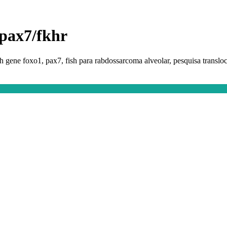
 pax7/fkhr
ish gene foxo1, pax7, fish para rabdossarcoma alveolar, pesquisa transl