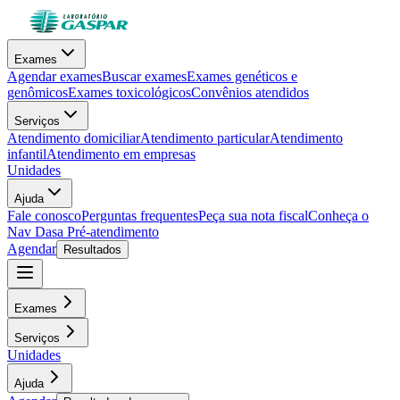
Exames
Agendar exames
Buscar exames
Exames genéticos e
genômicos
Exames toxicológicos
Convênios atendidos
Serviços
Atendimento domiciliar
Atendimento particular
Atendimento
infantil
Atendimento em empresas
Unidades
Ajuda
Fale conosco
Perguntas frequentes
Peça sua nota fiscal
Conheça o
Nav Dasa
Pré-atendimento
Agendar
Resultados
Exames
Serviços
Unidades
Ajuda