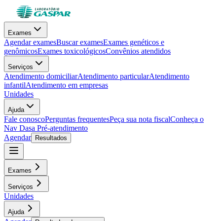
Exames
Agendar exames
Buscar exames
Exames genéticos e
genômicos
Exames toxicológicos
Convênios atendidos
Serviços
Atendimento domiciliar
Atendimento particular
Atendimento
infantil
Atendimento em empresas
Unidades
Ajuda
Fale conosco
Perguntas frequentes
Peça sua nota fiscal
Conheça o
Nav Dasa
Pré-atendimento
Agendar
Resultados
Exames
Serviços
Unidades
Ajuda