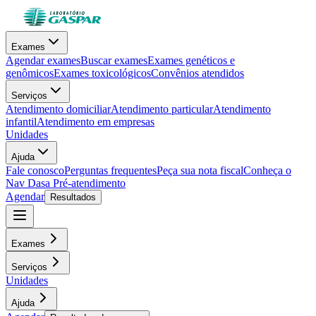
Exames
Agendar exames
Buscar exames
Exames genéticos e
genômicos
Exames toxicológicos
Convênios atendidos
Serviços
Atendimento domiciliar
Atendimento particular
Atendimento
infantil
Atendimento em empresas
Unidades
Ajuda
Fale conosco
Perguntas frequentes
Peça sua nota fiscal
Conheça o
Nav Dasa
Pré-atendimento
Agendar
Resultados
Exames
Serviços
Unidades
Ajuda