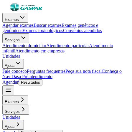
Exames
Agendar exames
Buscar exames
Exames genéticos e
genômicos
Exames toxicológicos
Convênios atendidos
Serviços
Atendimento domiciliar
Atendimento particular
Atendimento
infantil
Atendimento em empresas
Unidades
Ajuda
Fale conosco
Perguntas frequentes
Peça sua nota fiscal
Conheça o
Nav Dasa
Pré-atendimento
Agendar
Resultados
Exames
Serviços
Unidades
Ajuda