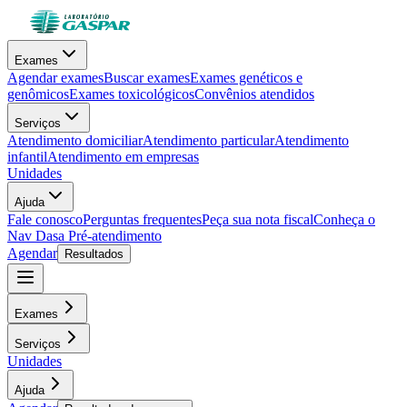
Exames
Agendar exames
Buscar exames
Exames genéticos e
genômicos
Exames toxicológicos
Convênios atendidos
Serviços
Atendimento domiciliar
Atendimento particular
Atendimento
infantil
Atendimento em empresas
Unidades
Ajuda
Fale conosco
Perguntas frequentes
Peça sua nota fiscal
Conheça o
Nav Dasa
Pré-atendimento
Agendar
Resultados
Exames
Serviços
Unidades
Ajuda