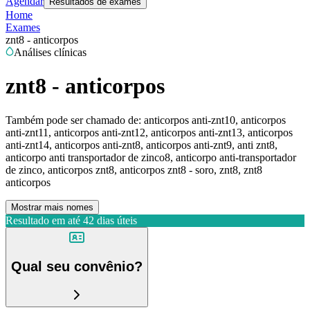
Agendar
Resultados de exames
Home
Exames
znt8 - anticorpos
Análises clínicas
znt8 - anticorpos
Também pode ser chamado de:
anticorpos anti-znt10, anticorpos
anti-znt11, anticorpos anti-znt12, anticorpos anti-znt13, anticorpos
anti-znt14, anticorpos anti-znt8, anticorpos anti-znt9, anti znt8,
anticorpo anti transportador de zinco8, anticorpo anti-transportador
de zinco, anticorpos znt8, anticorpos znt8 - soro, znt8, znt8
anticorpos
Mostrar mais nomes
Resultado em até
42 dias úteis
Qual seu convênio?