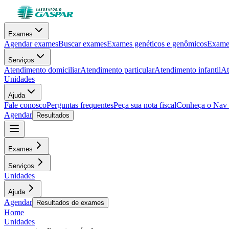
Exames
Agendar exames
Buscar exames
Exames genéticos e genômicos
Exames
Serviços
Atendimento domiciliar
Atendimento particular
Atendimento infantil
At
Unidades
Ajuda
Fale conosco
Perguntas frequentes
Peça sua nota fiscal
Conheça o Nav
Agendar
Resultados
Exames
Serviços
Unidades
Ajuda
Agendar
Resultados de exames
Home
Unidades