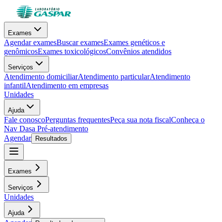
Exames
Agendar exames
Buscar exames
Exames genéticos e
genômicos
Exames toxicológicos
Convênios atendidos
Serviços
Atendimento domiciliar
Atendimento particular
Atendimento
infantil
Atendimento em empresas
Unidades
Ajuda
Fale conosco
Perguntas frequentes
Peça sua nota fiscal
Conheça o
Nav Dasa
Pré-atendimento
Agendar
Resultados
Exames
Serviços
Unidades
Ajuda