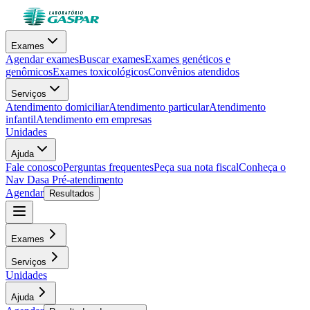
Exames
Agendar exames
Buscar exames
Exames genéticos e
genômicos
Exames toxicológicos
Convênios atendidos
Serviços
Atendimento domiciliar
Atendimento particular
Atendimento
infantil
Atendimento em empresas
Unidades
Ajuda
Fale conosco
Perguntas frequentes
Peça sua nota fiscal
Conheça o
Nav Dasa
Pré-atendimento
Agendar
Resultados
Exames
Serviços
Unidades
Ajuda