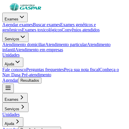
Exames
Agendar exames
Buscar exames
Exames genéticos e
genômicos
Exames toxicológicos
Convênios atendidos
Serviços
Atendimento domiciliar
Atendimento particular
Atendimento
infantil
Atendimento em empresas
Unidades
Ajuda
Fale conosco
Perguntas frequentes
Peça sua nota fiscal
Conheça o
Nav Dasa
Pré-atendimento
Agendar
Resultados
Exames
Serviços
Unidades
Ajuda