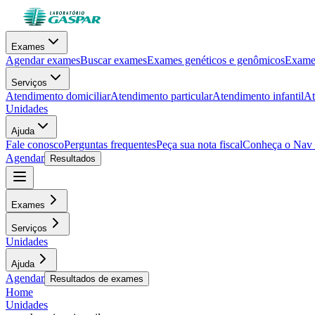
Exames
Agendar exames
Buscar exames
Exames genéticos e genômicos
Exames
Serviços
Atendimento domiciliar
Atendimento particular
Atendimento infantil
At
Unidades
Ajuda
Fale conosco
Perguntas frequentes
Peça sua nota fiscal
Conheça o Nav
Agendar
Resultados
Exames
Serviços
Unidades
Ajuda
Agendar
Resultados de exames
Home
Unidades